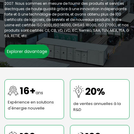
2007. Nous sommes en mesure de fournir des produits et services
électriques de haute qualité grâce à une innovation indépendante
forte et à une technologie de pointe, et avons obtenu plus de 100
certificats de logiciels, de brevets et de nouveaux produits. Notre
usine est certifiée ISO 9001, ISO 14000, OHSAS 18000, ISO 27000, et nos
produits sont certifiés CE, CB, VD, LVD, IEC, Nemko, SAA, TUV, MEA, PEA, G
59, RETIE, etc.
Explorer davantage
16+
20%
ans
Expérience en solutions
de ventes annuelles à la
d'énergie nouvelle
R&D