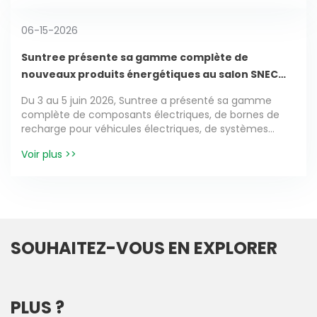
technique pointue à un public international.
06-15-2026
Suntree présente sa gamme complète de
nouveaux produits énergétiques au salon SNEC
PV+ 2026
Du 3 au 5 juin 2026, Suntree a présenté sa gamme
complète de composants électriques, de bornes de
recharge pour véhicules électriques, de systèmes
photovoltaïques et d'équipements de stockage
Voir plus >>
d'énergie lors du 19e salon international SNEC PV+ dédié
au photovoltaïque et aux énergies intelligentes, au
Centre national des expositions et des congrès de
Shanghai. À cette occasion, l'entreprise a cherché à
lancer des produits améliorés, à recruter des
distributeurs internationaux et à explorer de nouvelles
opportunités d'échanges technologiques et de
SOUHAITEZ-VOUS EN EXPLORER
coopération transfrontalière.
PLUS ?