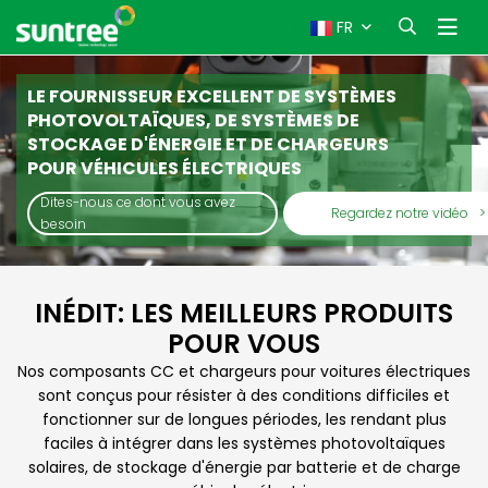
FR
LE FOURNISSEUR EXCELLENT DE SYSTÈMES
PHOTOVOLTAÏQUES, DE SYSTÈMES DE
STOCKAGE D'ÉNERGIE ET DE CHARGEURS
POUR VÉHICULES ÉLECTRIQUES
Dites-nous ce dont vous avez
Regardez notre vidéo
>
besoin
INÉDIT: LES MEILLEURS PRODUITS
POUR VOUS
Nos composants CC et chargeurs pour voitures électriques
sont conçus pour résister à des conditions difficiles et
fonctionner sur de longues périodes, les rendant plus
faciles à intégrer dans les systèmes photovoltaïques
solaires, de stockage d'énergie par batterie et de charge