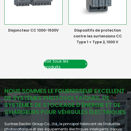
Disjoncteur CC 1000-1500V
Dispositifs de protection
contre les surtensions CC
Type 1 + Type 2, 1000 V
Voir tous les
>
produits
NOUS SOMMES LE FOURNISSEUR EXCELLENT
DE SYSTÈMES PHOTOVOLTAÏQUES, DE
SYSTÈMES DE STOCKAGE D'ÉNERGIE ET DE
CHARGEURS POUR VÉHICULES ÉLECTRIQUES
Suntree Electric Group Co., Ltd., le principal fabricant de l'industrie
photovoltaïque et des équipements électriques intelligents depuis