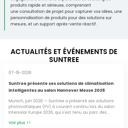
produits rapide et sérieuse, comprenant
une consultation de projet pour capturer vos idées, une
personnalisation de produits pour des solutions sur
mesure, et un support après-vente réactif.
ACTUALITÉS ET ÉVÉNEMENTS DE
SUNTREE
07-15-2026
Suntree présente ses solutions de climatisation
intelligentes au salon Hannover Messe 2026
Munich, juin 2026 — Suntree a présenté ses solutions
photovoltaïques (PV) à courant continu lors du salon
Intersolar Europe 2026, qui s'est tenu au parc des
expositions de Munich (Messe München). Sur le stand
Voir plus >>
B3.590, hall B3, Suntree a démontré son expertise