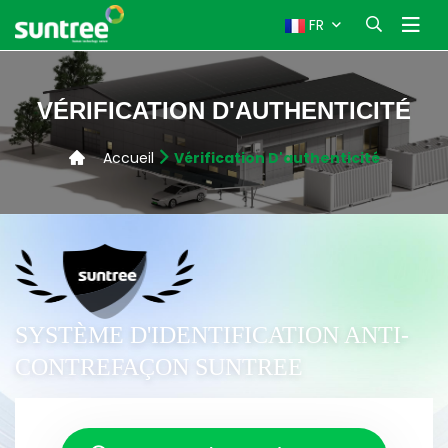
FR
VÉRIFICATION D'AUTHENTICITÉ
Accueil
Vérification D'authenticité
SYSTÈME D'IDENTIFICATION ANTI-
CONTREFAÇON SUNTREE