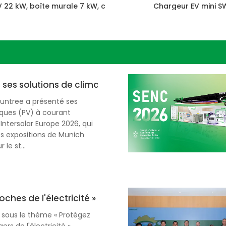
 22 kW, boîte murale 7 kW, chargeur EV en Chine
Chargeur EV mini S
 ses solutions de climatisation intelligentes au sa
Suntree a présenté ses
ïques (PV) à courant
 Intersolar Europe 2026, qui
es expositions de Munich
le st...
oches de l'électricité » : Suntree a organisé des ate
6, sous le thème « Protégez