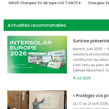
SWG5 Chargeur EV de type LCD 7 kW/11 kW/22 kW
Chargeur EV
Actualités recommandées
Suntree présente
Munich, juin 2026 — 
solutions photovolta
continu lors du salon
s'est tenu au parc d
(Messe München). Sur 
15 Jul 2026
« Protégez vos pr
Du 17 au 21 avril 202