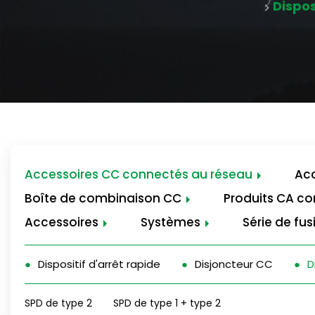
Dispos
Accessoires CC connectés au réseau
Acc
Boîte de combinaison CC
Produits CA c
Accessoires
Systèmes
Série de fus
Dispositif d'arrêt rapide
Disjoncteur CC
D
SPD de type 2
SPD de type 1 + type 2