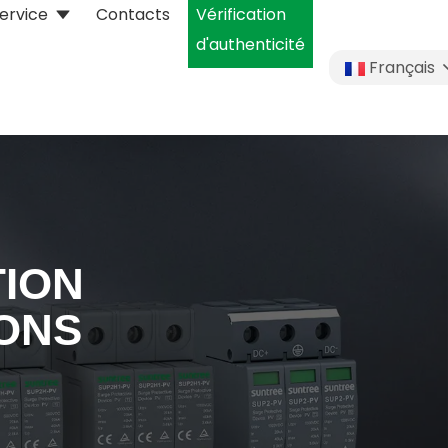
ervice
Contacts
Vérification
d'authenticité
Français
TION
ONS